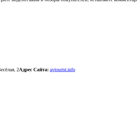
есёлая, 2
Адрес Сайта:
avtourist.info