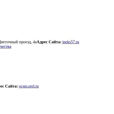
Цветочный проезд, 4а
Адрес Сайта:
ineks57.ru
чества
ес Сайта:
ocsm.orel.ru