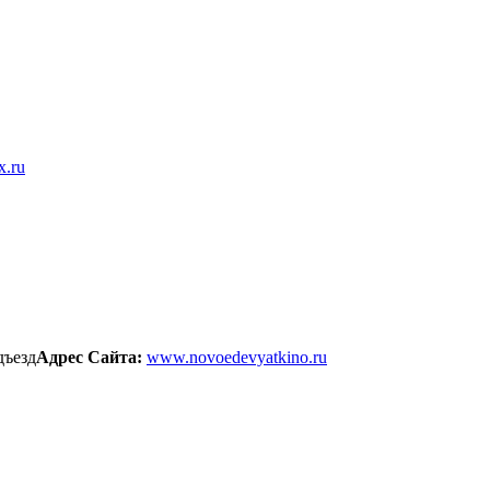
x.ru
дъезд
Адрес Сайта:
www.novoedevyatkino.ru