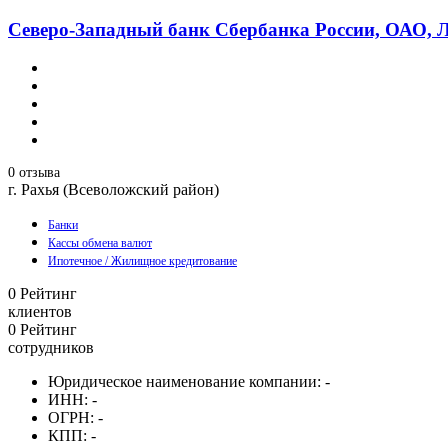
Северо-Западный банк Сбербанка России, ОАО, Л
0 отзыва
г. Рахья (Всеволожский район)
Банки
Кассы обмена валют
Ипотечное / Жилищное кредитование
0
Рейтинг
клиентов
0
Рейтинг
сотрудников
Юридическое наименование компании:
-
ИНН:
-
ОГРН:
-
КПП:
-