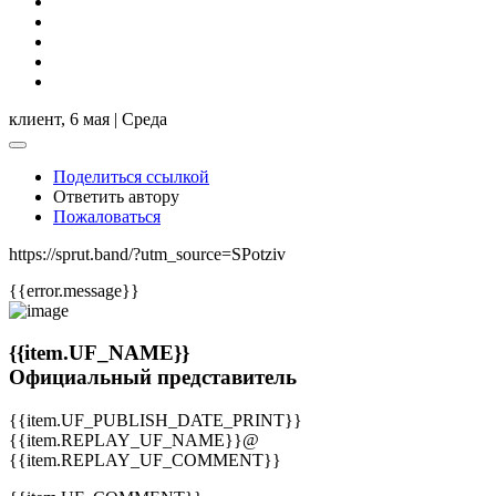
клиент,
6 мая | Среда
Поделиться ссылкой
Ответить автору
Пожаловаться
https://sprut.band/?utm_source=SPotziv
{{error.message}}
{{item.UF_NAME}}
Официальный представитель
{{item.UF_PUBLISH_DATE_PRINT}}
{{item.REPLAY_UF_NAME}}@
{{item.REPLAY_UF_COMMENT}}