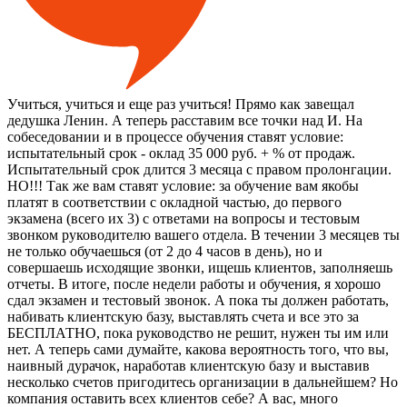
Учиться, учиться и еще раз учиться! Прямо как завещал
дедушка Ленин. А теперь расставим все точки над И. На
собеседовании и в процессе обучения ставят условие:
испытательный срок - оклад 35 000 руб. + % от продаж.
Испытательный срок длится 3 месяца с правом пролонгации.
НО!!! Так же вам ставят условие: за обучение вам якобы
платят в соответствии с окладной частью, до первого
экзамена (всего их 3) с ответами на вопросы и тестовым
звонком руководителю вашего отдела. В течении 3 месяцев ты
не только обучаешься (от 2 до 4 часов в день), но и
совершаешь исходящие звонки, ищешь клиентов, заполняешь
отчеты. В итоге, после недели работы и обучения, я хорошо
сдал экзамен и тестовый звонок. А пока ты должен работать,
набивать клиентскую базу, выставлять счета и все это за
БЕСПЛАТНО, пока руководство не решит, нужен ты им или
нет. А теперь сами думайте, какова вероятность того, что вы,
наивный дурачок, наработав клиентскую базу и выставив
несколько счетов пригодитесь организации в дальнейшем? Но
компания оставить всех клиентов себе? А вас, много