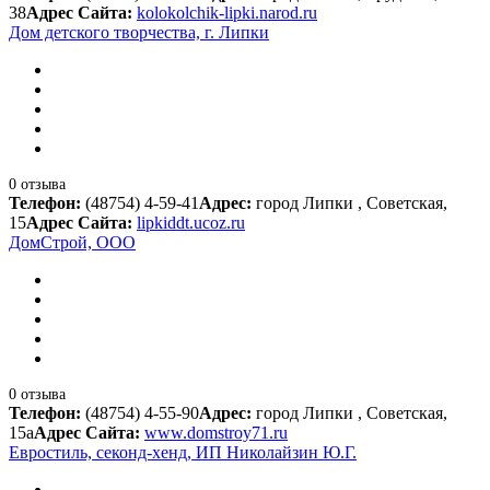
38
Адрес Сайта:
kolokolchik-lipki.narod.ru
Дом детского творчества, г. Липки
0 отзыва
Телефон:
(48754) 4-59-41
Адрес:
город Липки , Советская,
15
Адрес Сайта:
lipkiddt.ucoz.ru
ДомСтрой, ООО
0 отзыва
Телефон:
(48754) 4-55-90
Адрес:
город Липки , Советская,
15а
Адрес Сайта:
www.domstroy71.ru
Евростиль, секонд-хенд, ИП Николайзин Ю.Г.