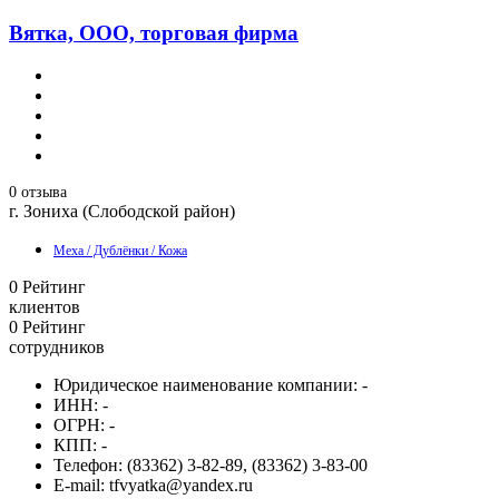
Вятка, ООО, торговая фирма
0 отзыва
г. Зониха (Слободской район)
Меха / Дублёнки / Кожа
0
Рейтинг
клиентов
0
Рейтинг
сотрудников
Юридическое наименование компании:
-
ИНН:
-
ОГРН:
-
КПП:
-
Телефон:
(83362) 3-82-89, (83362) 3-83-00
E-mail:
tfvyatka@yandex.ru