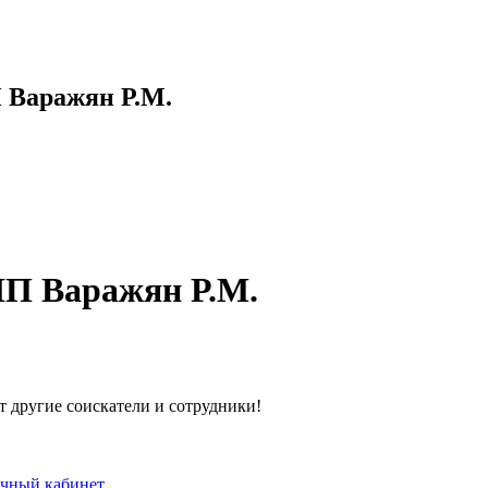
 Варажян Р.М.
ИП Варажян Р.М.
т другие соискатели и сотрудники!
чный кабинет