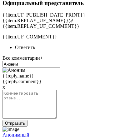
Официальный представитель
{{item.UF_PUBLISH_DATE_PRINT}}
{{item.REPLAY_UF_NAME}}@
{{item.REPLAY_UF_COMMENT}}
{{item.UF_COMMENT}}
Ответить
Все комментарии+
{{reply.name}}
{{reply.comment}}
x
Отправить
Анонимный