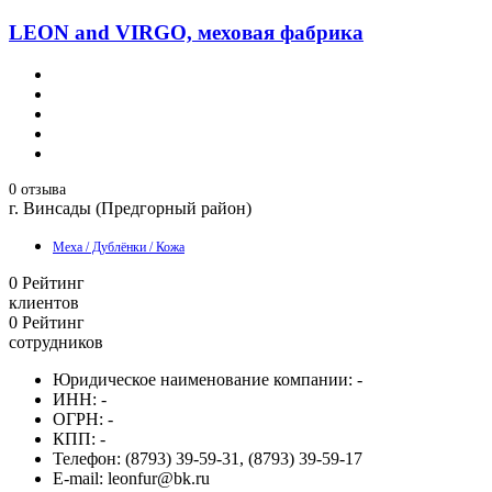
LEON and VIRGO, меховая фабрика
0 отзыва
г. Винсады (Предгорный район)
Меха / Дублёнки / Кожа
0
Рейтинг
клиентов
0
Рейтинг
сотрудников
Юридическое наименование компании:
-
ИНН:
-
ОГРН:
-
КПП:
-
Телефон:
(8793) 39-59-31, (8793) 39-59-17
E-mail:
leonfur@bk.ru