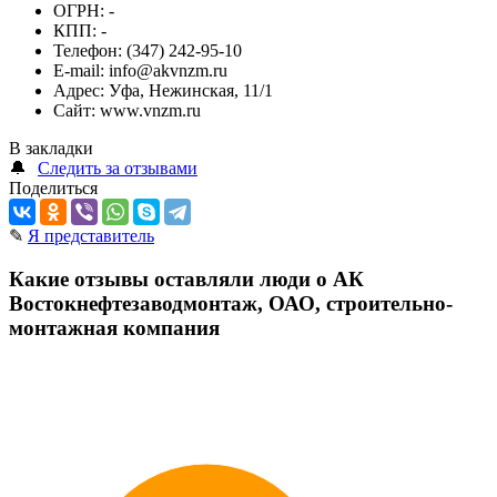
ОГРН:
-
КПП:
-
Телефон:
(347) 242-95-10
E-mail:
info@akvnzm.ru
Адрес:
Уфа, Нежинская, 11/1
Сайт:
www.vnzm.ru
В закладки
🔔
Следить за отзывами
Поделиться
✎
Я представитель
Какие отзывы оставляли люди о АК
Востокнефтезаводмонтаж, ОАО, строительно-
монтажная компания