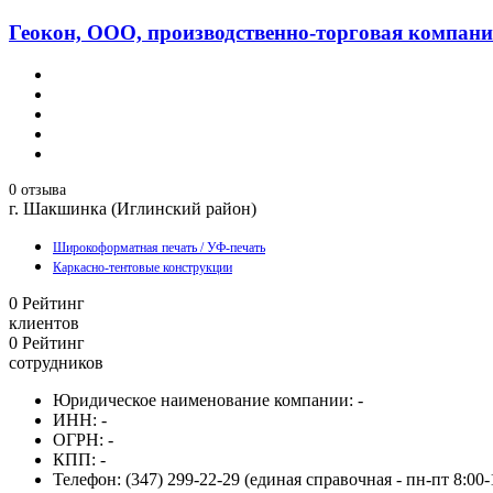
Геокон, ООО, производственно-торговая компан
0 отзыва
г. Шакшинка (Иглинский район)
Широкоформатная печать / УФ-печать
Каркасно-тентовые конструкции
0
Рейтинг
клиентов
0
Рейтинг
сотрудников
Юридическое наименование компании:
-
ИНН:
-
ОГРН:
-
КПП:
-
Телефон:
(347) 299-22-29 (единая справочная - пн-пт 8:00-