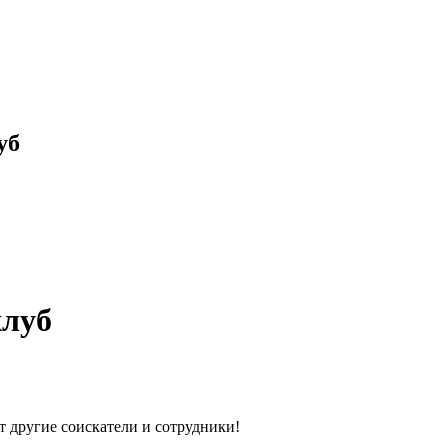
уб
клуб
т другие соискатели и сотрудники!