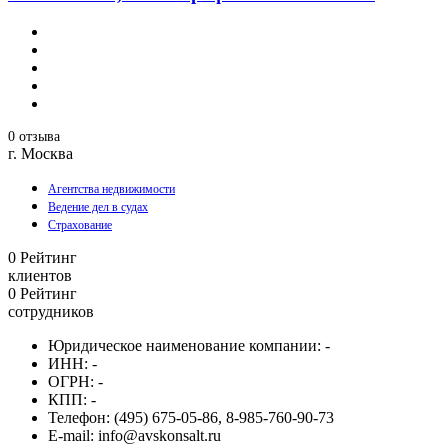
0 отзыва
г. Москва
Агентства недвижимости
Ведение дел в судах
Страхование
0
Рейтинг
клиентов
0
Рейтинг
сотрудников
Юридическое наименование компании:
-
ИНН:
-
ОГРН:
-
КПП:
-
Телефон:
(495) 675-05-86, 8-985-760-90-73
E-mail:
info@avskonsalt.ru