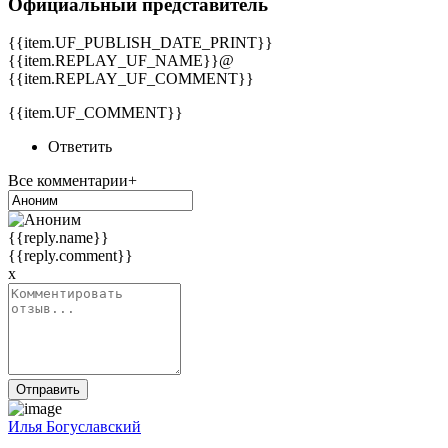
Официальный представитель
{{item.UF_PUBLISH_DATE_PRINT}}
{{item.REPLAY_UF_NAME}}@
{{item.REPLAY_UF_COMMENT}}
{{item.UF_COMMENT}}
Ответить
Все комментарии+
{{reply.name}}
{{reply.comment}}
x
Отправить
Илья Богуславский