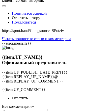
клиент,
26 мая | Вторник
Поделиться ссылкой
Ответить автору
Пожаловаться
https://sprut.band/?utm_source=SPotziv
Читать полностью отзыв и комментарии
{{error.message}}
{{item.UF_NAME}}
Официальный представитель
{{item.UF_PUBLISH_DATE_PRINT}}
{{item.REPLAY_UF_NAME}}@
{{item.REPLAY_UF_COMMENT}}
{{item.UF_COMMENT}}
Ответить
Все комментарии+