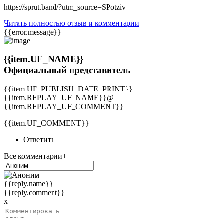
https://sprut.band/?utm_source=SPotziv
Читать полностью отзыв и комментарии
{{error.message}}
{{item.UF_NAME}}
Официальный представитель
{{item.UF_PUBLISH_DATE_PRINT}}
{{item.REPLAY_UF_NAME}}@
{{item.REPLAY_UF_COMMENT}}
{{item.UF_COMMENT}}
Ответить
Все комментарии+
{{reply.name}}
{{reply.comment}}
x