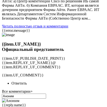
АйТи: а) Центр компетенции Cisco по решениям ИБ самой
Фирмы АйТи. б) Компания ЕВРААС. ИТ, которая является
дочерним предприятием Фирмы Айти. Ранее ЕВРААС. ИТ
являлась Департаментом Систем Информационной
Безопасности Фирмы АйТи (Собственно Центр ком...
Читать полностью отзыв и комментарии
{{error.message}}
{{item.UF_NAME}}
Официальный представитель
{{item.UF_PUBLISH_DATE_PRINT}}
{{item.REPLAY_UF_NAME}}@
{{item.REPLAY_UF_COMMENT}}
{{item.UF_COMMENT}}
Ответить
Все комментарии+
{{reply.name}}