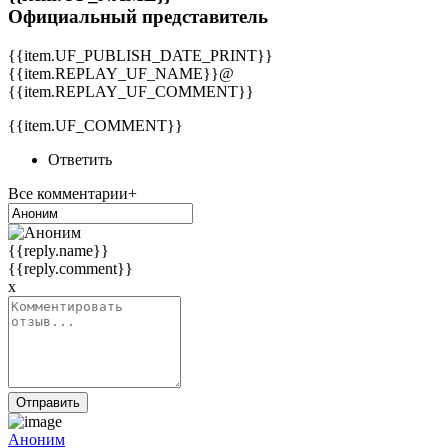
Официальный представитель
{{item.UF_PUBLISH_DATE_PRINT}}
{{item.REPLAY_UF_NAME}}@
{{item.REPLAY_UF_COMMENT}}
{{item.UF_COMMENT}}
Ответить
Все комментарии+
{{reply.name}}
{{reply.comment}}
x
Отправить
Аноним