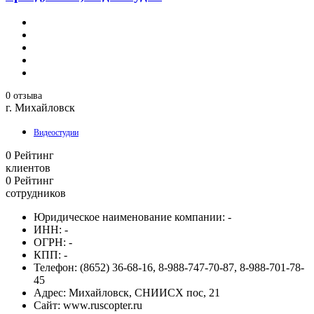
0 отзыва
г. Михайловск
Видеостудии
0
Рейтинг
клиентов
0
Рейтинг
сотрудников
Юридическое наименование компании:
-
ИНН:
-
ОГРН:
-
КПП:
-
Телефон:
(8652) 36-68-16, 8-988-747-70-87, 8-988-701-78-
45
Адрес:
Михайловск, СНИИСХ пос, 21
Сайт:
www.ruscopter.ru