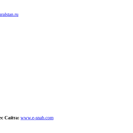
alstan.ru
ес Сайта:
www.e-snab.com