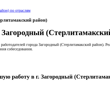
айон) по отраслям
ерлитамакский район)
а Загородный (Стерлитамакски
 работодателей города Загородный (Стерлитамакский район). Ре
ения собеседования.
шую работу в г. Загородный (Стерлитама