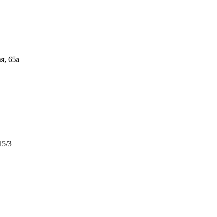
я, 65а
15/3