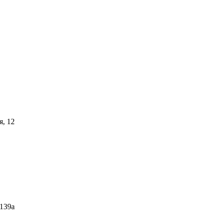
я, 12
 139а