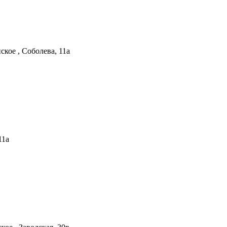
ское , Соболева, 11а
11а