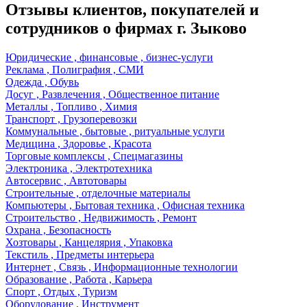
Отзывы клиентов, покупателей и
сотрудников о фирмах г. Зыково
Юридические , финансовые , бизнес-услуги
Реклама , Полиграфия , СМИ
Одежда , Обувь
Досуг , Развлечения , Общественное питание
Металлы , Топливо , Химия
Транспорт , Грузоперевозки
Коммунальные , бытовые , ритуальные услуги
Медицина , Здоровье , Красота
Торговые комплексы , Спецмагазины
Электроника , Электротехника
Автосервис , Автотовары
Строительные , отделочные материалы
Компьютеры , Бытовая техника , Офисная техника
Строительство , Недвижимость , Ремонт
Охрана , Безопасность
Хозтовары , Канцелярия , Упаковка
Текстиль , Предметы интерьера
Интернет , Связь , Информационные технологии
Образование , Работа , Карьера
Спорт , Отдых , Туризм
Оборудование , Инструмент