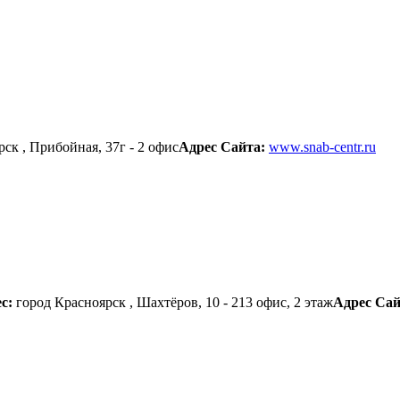
ск , Прибойная, 37г - 2 офис
Адрес Сайта:
www.snab-centr.ru
ес:
город Красноярск , Шахтёров, 10 - 213 офис, 2 этаж
Адрес Са