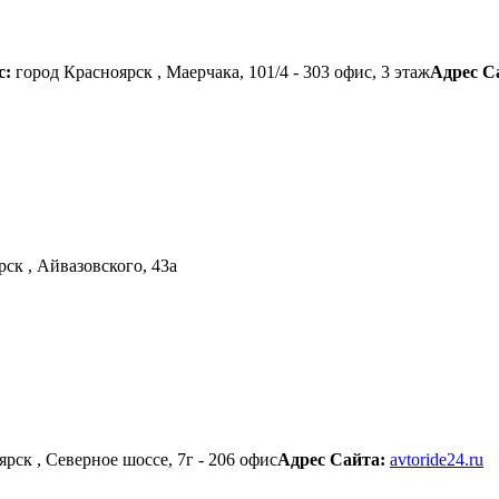
с:
город Красноярск , Маерчака, 101/4 - 303 офис, 3 этаж
Адрес С
ск , Айвазовского, 43а
рск , Северное шоссе, 7г - 206 офис
Адрес Сайта:
avtoride24.ru