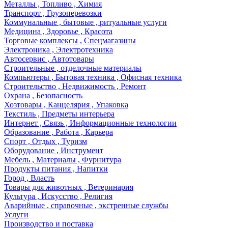
Металлы , Топливо , Химия
Транспорт , Грузоперевозки
Коммунальные , бытовые , ритуальные услуги
Медицина , Здоровье , Красота
Торговые комплексы , Спецмагазины
Электроника , Электротехника
Автосервис , Автотовары
Строительные , отделочные материалы
Компьютеры , Бытовая техника , Офисная техника
Строительство , Недвижимость , Ремонт
Охрана , Безопасность
Хозтовары , Канцелярия , Упаковка
Текстиль , Предметы интерьера
Интернет , Связь , Информационные технологии
Образование , Работа , Карьера
Спорт , Отдых , Туризм
Оборудование , Инструмент
Мебель , Материалы , Фурнитура
Продукты питания , Напитки
Город , Власть
Товары для животных , Ветеринария
Культура , Искусство , Религия
Аварийные , справочные , экстренные службы
Услуги
Производство и поставка