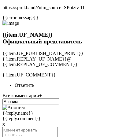
https://sprut.band/?utm_source=SPotziv 11
{{error.message}}
{{item.UF_NAME}}
Официальный представитель
{{item.UF_PUBLISH_DATE_PRINT}}
{{item.REPLAY_UF_NAME}}@
{{item.REPLAY_UF_COMMENT}}
{{item.UF_COMMENT}}
Ответить
Все комментарии+
{{reply.name}}
{{reply.comment}}
x