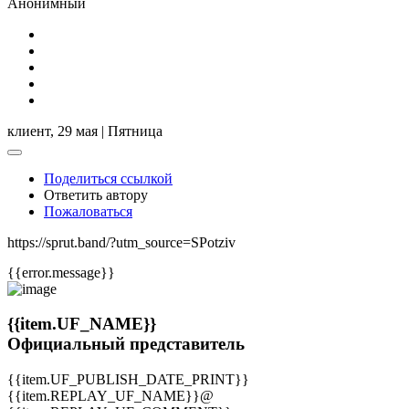
Анонимный
клиент,
29 мая | Пятница
Поделиться ссылкой
Ответить автору
Пожаловаться
https://sprut.band/?utm_source=SPotziv
{{error.message}}
{{item.UF_NAME}}
Официальный представитель
{{item.UF_PUBLISH_DATE_PRINT}}
{{item.REPLAY_UF_NAME}}@