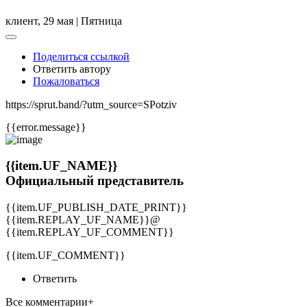
клиент,
29 мая | Пятница
Поделиться ссылкой
Ответить автору
Пожаловаться
https://sprut.band/?utm_source=SPotziv
{{error.message}}
{{item.UF_NAME}}
Официальный представитель
{{item.UF_PUBLISH_DATE_PRINT}}
{{item.REPLAY_UF_NAME}}@
{{item.REPLAY_UF_COMMENT}}
{{item.UF_COMMENT}}
Ответить
Все комментарии+