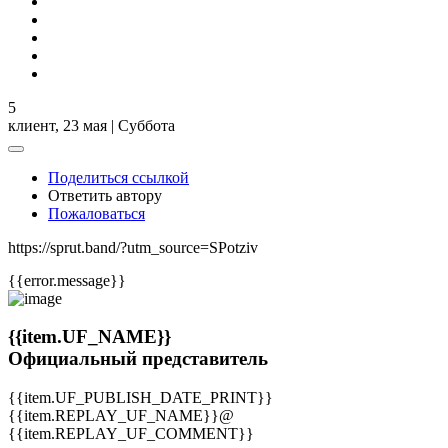
5
клиент,
23 мая | Суббота
Поделиться ссылкой
Ответить автору
Пожаловаться
https://sprut.band/?utm_source=SPotziv
{{error.message}}
{{item.UF_NAME}}
Официальный представитель
{{item.UF_PUBLISH_DATE_PRINT}}
{{item.REPLAY_UF_NAME}}@
{{item.REPLAY_UF_COMMENT}}