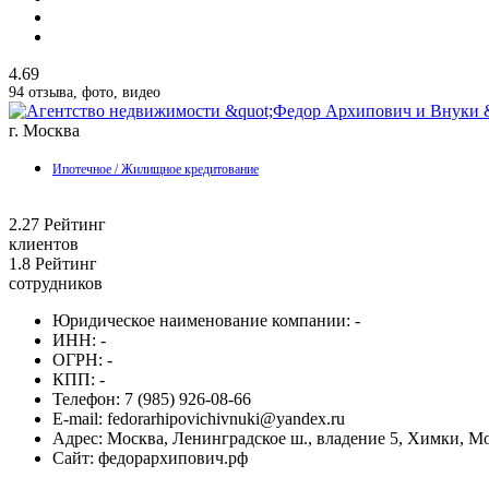
4.69
94 отзыва, фото, видео
г. Москва
Ипотечное / Жилищное кредитование
2.27
Рейтинг
клиентов
1.8
Рейтинг
сотрудников
Юридическое наименование компании:
-
ИНН:
-
ОГРН:
-
КПП:
-
Телефон:
7 (985) 926-08-66
E-mail:
fedorarhipovichivnuki@yandex.ru
Адрес:
Москва, Ленинградское ш., владение 5, Химки, Мо
Сайт:
федорархипович.рф