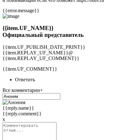
и понимающий если что поможет https://otsiv.ru
{{error.message}}
{{item.UF_NAME}}
Официальный представитель
{{item.UF_PUBLISH_DATE_PRINT}}
{{item.REPLAY_UF_NAME}}@
{{item.REPLAY_UF_COMMENT}}
{{item.UF_COMMENT}}
Ответить
Все комментарии+
{{reply.name}}
{{reply.comment}}
x