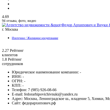
4.69
94 отзыва, фото, видео
г. Москва
Ипотечное / Жилищное кредитование
2.27
Рейтинг
клиентов
1.8
Рейтинг
сотрудников
Юридическое наименование компании:
-
ИНН:
-
ОГРН:
-
КПП:
-
Телефон:
7 (985) 926-08-66
E-mail:
fedorarhipovichivnuki@yandex.ru
Адрес:
Москва, Ленинградское ш., владение 5, Химки, Мо
Сайт:
федорархипович.рф