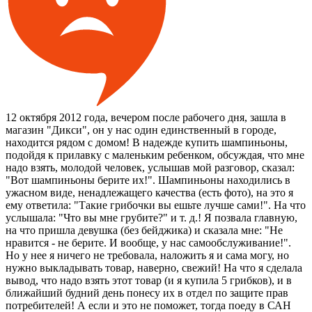
12 октября 2012 года, вечером после рабочего дня, зашла в
магазин "Дикси", он у нас один единственный в городе,
находится рядом с домом! В надежде купить шампиньоны,
подойдя к прилавку с маленьким ребенком, обсуждая, что мне
надо взять, молодой человек, услышав мой разговор, сказал:
"Вот шампиньоны берите их!". Шампиньоны находились в
ужасном виде, ненадлежащего качества (есть фото), на это я
ему ответила: "Такие грибочки вы ешьте лучше сами!". На что
услышала: "Что вы мне грубите?" и т. д.! Я позвала главную,
на что пришла девушка (без бейджика) и сказала мне: "Не
нравится - не берите. И вообще, у нас самообслуживание!".
Но у нее я ничего не требовала, наложить я и сама могу, но
нужно выкладывать товар, наверно, свежий! На что я сделала
вывод, что надо взять этот товар (и я купила 5 грибков), и в
ближайший будний день понесу их в отдел по защите прав
потребителей! А если и это не поможет, тогда поеду в САН