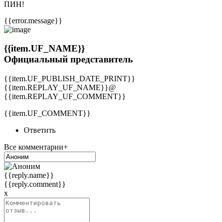
ПИН!
{{error.message}}
{{item.UF_NAME}}
Официальный представитель
{{item.UF_PUBLISH_DATE_PRINT}}
{{item.REPLAY_UF_NAME}}@
{{item.REPLAY_UF_COMMENT}}
{{item.UF_COMMENT}}
Ответить
Все комментарии+
{{reply.name}}
{{reply.comment}}
x