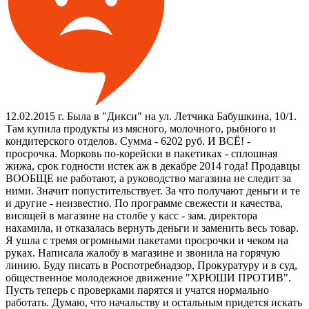
12.02.2015 г. Была в "Дикси" на ул. Летчика Бабушкина, 10/1.
Там купила продукты из мясного, молочного, рыбного и
кондитерского отделов. Сумма - 6202 руб. И ВСЁ! -
просрочка. Морковь по-корейски в пакетиках - сплошная
жижа, срок годности истек аж в декабре 2014 года! Продавцы
ВООБЩЕ не работают, а руководство магазина не следит за
ними. Значит попустительствует. За что получают деньги и те
и другие - неизвестно. По программе свежести и качества,
висящей в магазине на столбе у касс - зам. директора
нахамила, и отказалась вернуть деньги и заменить весь товар.
Я ушла с тремя огромными пакетами просрочки и чеком на
руках. Написала жалобу в магазине и звонила на горячую
линию. Буду писать в Роспотребнадзор, Прокуратуру и в суд,
общественное молодежное движение "ХРЮШИ ПРОТИВ".
Пусть теперь с проверками парятся и учатся нормально
работать. Думаю, что начальству и остальным придется искать