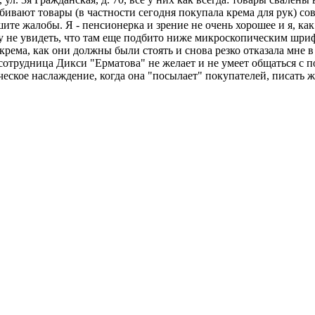
ивают товары (в частности сегодня покупала крема для рук) сов
шите жалобы. Я - пенсионерка и зрение не очень хорошее и я, к
гу не увидеть, что там еще подбито ниже микроскопическим шри
ема, как они должны были стоять и снова резко отказала мне в во
сотрудница Дикси "Ерматова" не желает и не умеет общаться с 
ческое наслаждение, когда она "посылает" покупателей, писат