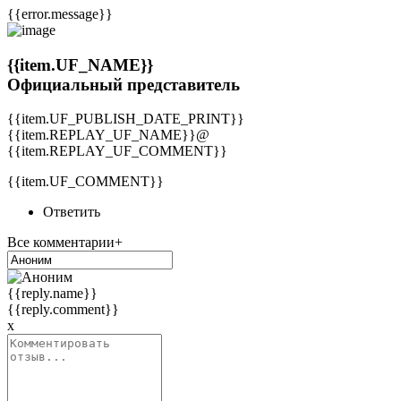
{{error.message}}
{{item.UF_NAME}}
Официальный представитель
{{item.UF_PUBLISH_DATE_PRINT}}
{{item.REPLAY_UF_NAME}}@
{{item.REPLAY_UF_COMMENT}}
{{item.UF_COMMENT}}
Ответить
Все комментарии+
{{reply.name}}
{{reply.comment}}
x