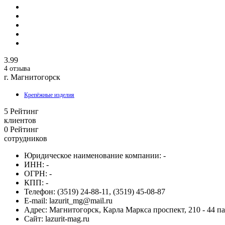
3.99
4 отзыва
г. Магнитогорск
Крепёжные изделия
5
Рейтинг
клиентов
0
Рейтинг
сотрудников
Юридическое наименование компании:
-
ИНН:
-
ОГРН:
-
КПП:
-
Телефон:
(3519) 24-88-11, (3519) 45-08-87
E-mail:
lazurit_mg@mail.ru
Адрес:
Магнитогорск, Карла Маркса проспект, 210 - 44 п
Сайт:
lazurit-mag.ru