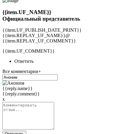
{{item.UF_NAME}}
Официальный представитель
{{item.UF_PUBLISH_DATE_PRINT}}
{{item.REPLAY_UF_NAME}}@
{{item.REPLAY_UF_COMMENT}}
{{item.UF_COMMENT}}
Ответить
Все комментарии+
{{reply.name}}
{{reply.comment}}
x
Отправить