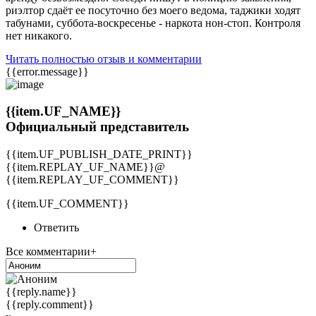
риэлтор сдаёт ее посуточно без моего ведома, таджики ходят
табунами, суббота-воскресенье - наркота нон-стоп. Контроля
нет никакого.
Читать полностью отзыв и комментарии
{{error.message}}
{{item.UF_NAME}}
Официальный представитель
{{item.UF_PUBLISH_DATE_PRINT}}
{{item.REPLAY_UF_NAME}}@
{{item.REPLAY_UF_COMMENT}}
{{item.UF_COMMENT}}
Ответить
Все комментарии+
{{reply.name}}
{{reply.comment}}