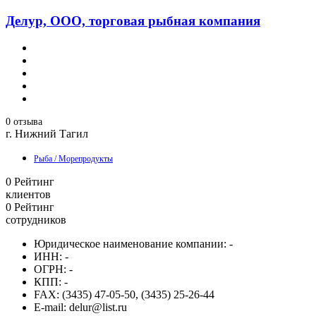
Делур, ООО, торговая рыбная компания
0 отзыва
г. Нижний Тагил
Рыба / Морепродукты
0
Рейтинг
клиентов
0
Рейтинг
сотрудников
Юридическое наименование компании:
-
ИНН:
-
ОГРН:
-
КПП:
-
FAX:
(3435) 47-05-50, (3435) 25-26-44
E-mail:
delur@list.ru