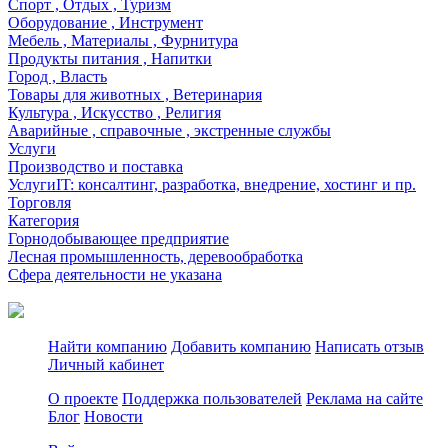
Спорт , Отдых , Туризм
Оборудование , Инструмент
Мебель , Материалы , Фурнитура
Продукты питания , Напитки
Город , Власть
Товары для животных , Ветеринария
Культура , Искусство , Религия
Аварийные , справочные , экстренные службы
Услуги
Производство и поставка
УслугиIT: консалтинг, разработка, внедрение, хостинг и пр.
Торговля
Категория
Горнодобывающее предприятие
Лесная промышленность, деревообработка
Сфера деятельности не указана
Найти компанию
Добавить компанию
Написать отзыв
Личный кабинет
О проекте
Поддержка пользователей
Реклама на сайте
Блог
Новости