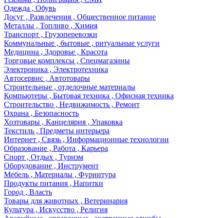
Одежда , Обувь
Досуг , Развлечения , Общественное питание
Металлы , Топливо , Химия
Транспорт , Грузоперевозки
Коммунальные , бытовые , ритуальные услуги
Медицина , Здоровье , Красота
Торговые комплексы , Спецмагазины
Электроника , Электротехника
Автосервис , Автотовары
Строительные , отделочные материалы
Компьютеры , Бытовая техника , Офисная техника
Строительство , Недвижимость , Ремонт
Охрана , Безопасность
Хозтовары , Канцелярия , Упаковка
Текстиль , Предметы интерьера
Интернет , Связь , Информационные технологии
Образование , Работа , Карьера
Спорт , Отдых , Туризм
Оборудование , Инструмент
Мебель , Материалы , Фурнитура
Продукты питания , Напитки
Город , Власть
Товары для животных , Ветеринария
Культура , Искусство , Религия