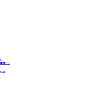
ва
риятий
ков