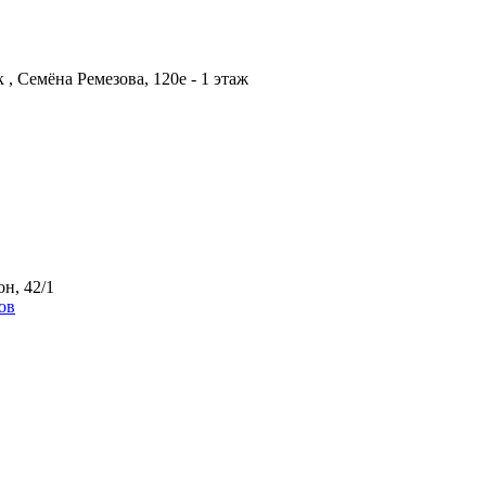
 , Семёна Ремезова, 120е - 1 этаж
он, 42/1
ов