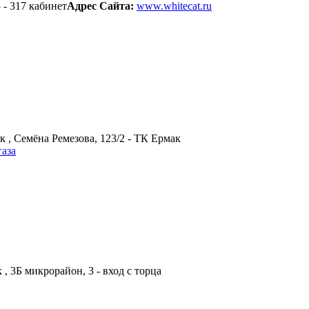
 - 317 кабинет
Адрес Сайта:
www.whitecat.ru
к , Семёна Ремезова, 123/2 - ТК Ермак
газа
 , 3Б микрорайон, 3 - вход с торца