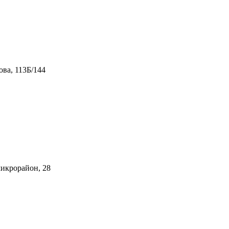
ова, 113Б/144
микрорайон, 28