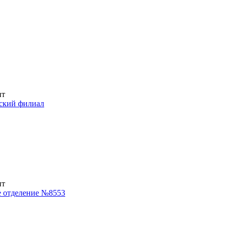
ит
ский филиал
ит
е отделение №8553