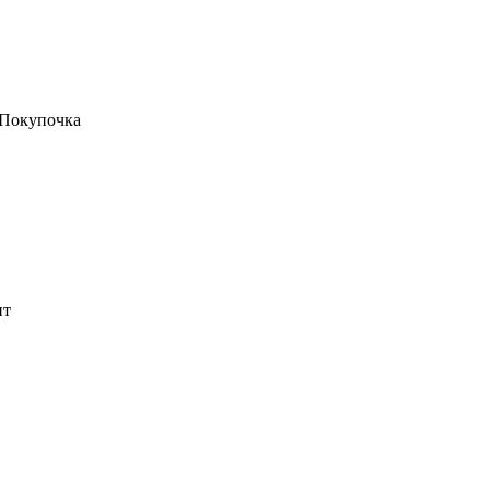
т Покупочка
ит