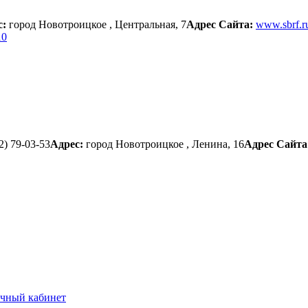
с:
город Новотроицкое , Центральная, 7
Адрес Сайта:
www.sbrf.r
10
2) 79-03-53
Адрес:
город Новотроицкое , Ленина, 16
Адрес Сайта
чный кабинет