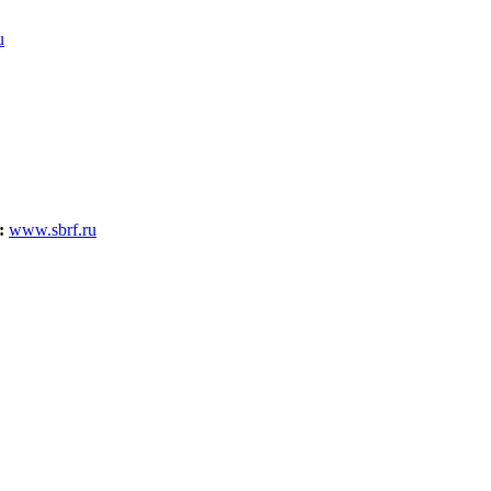
u
:
www.sbrf.ru