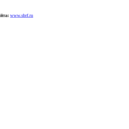
айта:
www.sbrf.ru