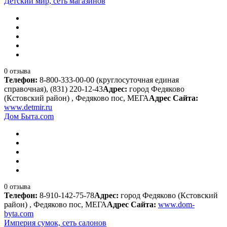
Детский мир, сеть магазинов
0 отзыва
Телефон:
8-800-333-00-00 (круглосуточная единая
справочная), (831) 220-12-43
Адрес:
город Федяково
(Кстовский район) , Федяково пос, МЕГА
Адрес Сайта:
www.detmir.ru
Дом Быта.com
0 отзыва
Телефон:
8-910-142-75-78
Адрес:
город Федяково (Кстовский
район) , Федяково пос, МЕГА
Адрес Сайта:
www.dom-
byta.com
Империя сумок, сеть салонов