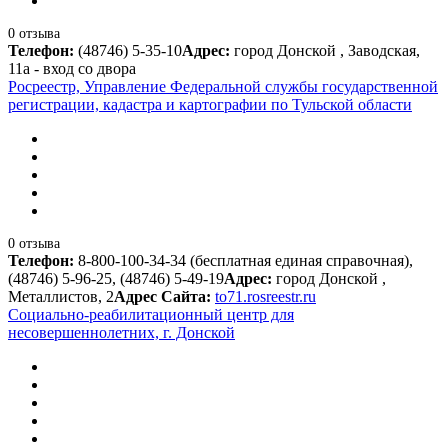
0 отзыва
Телефон:
(48746) 5-35-10
Адрес:
город Донской , Заводская,
11а - вход со двора
Росреестр, Управление Федеральной службы государственной
регистрации, кадастра и картографии по Тульской области
0 отзыва
Телефон:
8-800-100-34-34 (бесплатная единая справочная),
(48746) 5-96-25, (48746) 5-49-19
Адрес:
город Донской ,
Металлистов, 2
Адрес Сайта:
to71.rosreestr.ru
Социально-реабилитационный центр для
несовершеннолетних, г. Донской