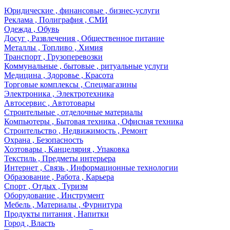
Юридические , финансовые , бизнес-услуги
Реклама , Полиграфия , СМИ
Одежда , Обувь
Досуг , Развлечения , Общественное питание
Металлы , Топливо , Химия
Транспорт , Грузоперевозки
Коммунальные , бытовые , ритуальные услуги
Медицина , Здоровье , Красота
Торговые комплексы , Спецмагазины
Электроника , Электротехника
Автосервис , Автотовары
Строительные , отделочные материалы
Компьютеры , Бытовая техника , Офисная техника
Строительство , Недвижимость , Ремонт
Охрана , Безопасность
Хозтовары , Канцелярия , Упаковка
Текстиль , Предметы интерьера
Интернет , Связь , Информационные технологии
Образование , Работа , Карьера
Спорт , Отдых , Туризм
Оборудование , Инструмент
Мебель , Материалы , Фурнитура
Продукты питания , Напитки
Город , Власть