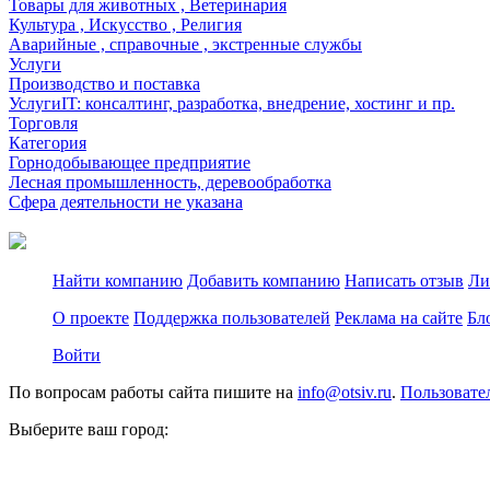
Товары для животных , Ветеринария
Культура , Искусство , Религия
Аварийные , справочные , экстренные службы
Услуги
Производство и поставка
УслугиIT: консалтинг, разработка, внедрение, хостинг и пр.
Торговля
Категория
Горнодобывающее предприятие
Лесная промышленность, деревообработка
Сфера деятельности не указана
Найти компанию
Добавить компанию
Написать отзыв
Ли
О проекте
Поддержка пользователей
Реклама на сайте
Бл
Войти
По вопросам работы сайта пишите на
info@otsiv.ru
.
Пользовате
Выберите ваш город: